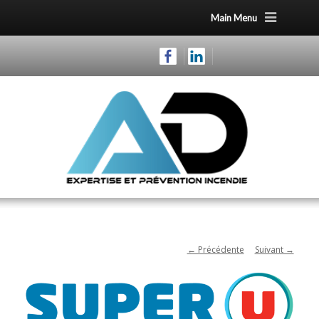
Main Menu
← Précédente
Suivant →