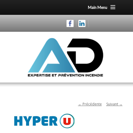
Main Menu
← Précédente
Suivant →